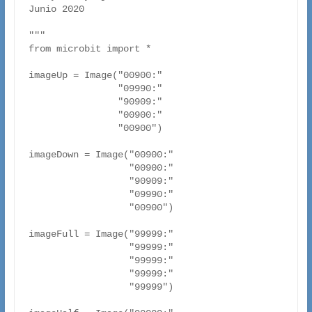
Junio 2020

"""

from microbit import *

imageUp = Image("00900:"

                "09990:"

                "90909:"

                "00900:"

                "00900")

imageDown = Image("00900:"

                  "00900:"

                  "90909:"

                  "09990:"

                  "00900")

imageFull = Image("99999:"

                  "99999:"

                  "99999:"

                  "99999:"

                  "99999")
