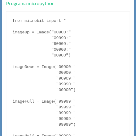
Programa micropython
from microbit import *

imageUp = Image("00900:"

                "09990:"

                "90909:"

                "00900:"

                "00900")

imageDown = Image("00900:"

                  "00900:"

                  "90909:"

                  "09990:"

                  "00900")

imageFull = Image("99999:"

                  "99999:"

                  "99999:"

                  "99999:"

                  "99999")
