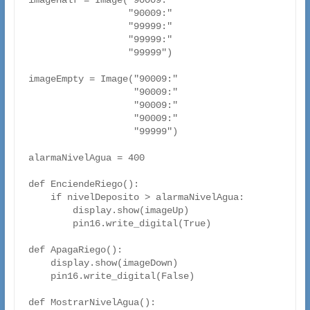
imageHalf = Image("90009:"

                  "90009:"

                  "99999:"

                  "99999:"

                  "99999")

imageEmpty = Image("90009:"

                   "90009:"

                   "90009:"

                   "90009:"

                   "99999")

alarmaNivelAgua = 400

def EnciendeRiego():

    if nivelDeposito > alarmaNivelAgua:

        display.show(imageUp)

        pin16.write_digital(True) 

def ApagaRiego():

    display.show(imageDown)

    pin16.write_digital(False) 

def MostrarNivelAgua():
