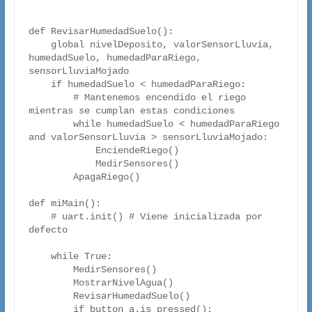
def RevisarHumedadSuelo():

    global nivelDeposito, valorSensorLluvia, 
humedadSuelo, humedadParaRiego, 
sensorLluviaMojado

    if humedadSuelo < humedadParaRiego:

        # Mantenemos encendido el riego 
mientras se cumplan estas condiciones

        while humedadSuelo < humedadParaRiego 
and valorSensorLluvia > sensorLluviaMojado:

            EnciendeRiego()

            MedirSensores()

        ApagaRiego()

def miMain():

    # uart.init() # Viene inicializada por 
defecto

    while True:

        MedirSensores()

        MostrarNivelAgua()

        RevisarHumedadSuelo()

        if button_a.is_pressed():
