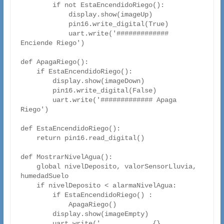
        if not EstaEncendidoRiego():

            display.show(imageUp)

            pin16.write_digital(True)

            uart.write('############# 
Enciende Riego')        

def ApagaRiego():

    if EstaEncendidoRiego():

        display.show(imageDown)

        pin16.write_digital(False)

        uart.write('############# Apaga 
Riego')

def EstaEncendidoRiego():

    return pin16.read_digital()

def MostrarNivelAgua():

    global nivelDeposito, valorSensorLluvia, 
humedadSuelo

    if nivelDeposito < alarmaNivelAgua:

        if EstaEncendidoRiego() :

            ApagaRiego()

        display.show(imageEmpty)

        uart.write('_____________{}