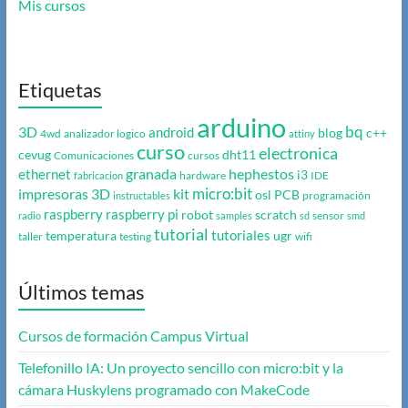
Mis cursos
Etiquetas
arduino
bq
3D
android
blog
c++
4wd
analizador logico
attiny
curso
electronica
cevug
dht11
Comunicaciones
cursos
granada
hephestos
ethernet
i3
hardware
IDE
fabricacion
micro:bit
impresoras 3D
kit
osl
PCB
programación
instructables
raspberry
raspberry pi
robot
scratch
sensor
radio
samples
sd
smd
tutorial
tutoriales
temperatura
ugr
taller
testing
wifi
Últimos temas
Cursos de formación Campus Virtual
Telefonillo IA: Un proyecto sencillo con micro:bit y la
cámara Huskylens programado con MakeCode