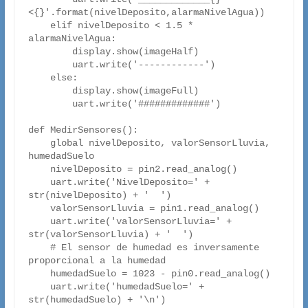
<{}'.format(nivelDeposito,alarmaNivelAgua))

    elif nivelDeposito < 1.5 * 
alarmaNivelAgua:

        display.show(imageHalf)

        uart.write('------------')

    else:

        display.show(imageFull)

        uart.write('#############')

def MedirSensores():

    global nivelDeposito, valorSensorLluvia, 
humedadSuelo

    nivelDeposito = pin2.read_analog()

    uart.write('NivelDeposito=' + 
str(nivelDeposito) + '  ')

    valorSensorLluvia = pin1.read_analog()

    uart.write('valorSensorLluvia=' + 
str(valorSensorLluvia) + '  ')

    # El sensor de humedad es inversamente 
proporcional a la humedad

    humedadSuelo = 1023 - pin0.read_analog()

    uart.write('humedadSuelo=' + 
str(humedadSuelo) + '\n')
