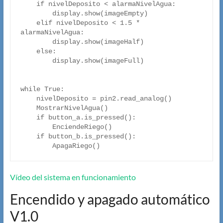
    if nivelDeposito < alarmaNivelAgua:

        display.show(imageEmpty)

    elif nivelDeposito < 1.5 * 
alarmaNivelAgua:

        display.show(imageHalf)

    else:

        display.show(imageFull)

while True:

    nivelDeposito = pin2.read_analog()

    MostrarNivelAgua()

    if button_a.is_pressed():

        EnciendeRiego()

    if button_b.is_pressed():

        ApagaRiego()
Vídeo del sistema en funcionamiento
Encendido y apagado automático
V1.0