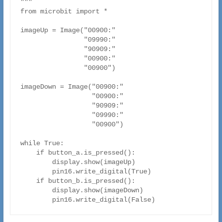
"""

from microbit import *

imageUp = Image("00900:"

                "09990:"

                "90909:"

                "00900:"

                "00900")

imageDown = Image("00900:"

                  "00900:"

                  "90909:"

                  "09990:"

                  "00900")

while True:

    if button_a.is_pressed():

        display.show(imageUp)

        pin16.write_digital(True)

    if button_b.is_pressed():

        display.show(imageDown)

        pin16.write_digital(False)