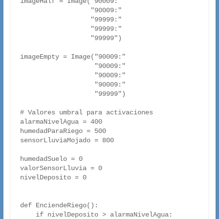
imageHalf = Image("90009:"

                  "90009:"

                  "99999:"

                  "99999:"

                  "99999")

imageEmpty = Image("90009:"

                   "90009:"

                   "90009:"

                   "90009:"

                   "99999")

# Valores umbral para activaciones

alarmaNivelAgua = 400

humedadParaRiego = 500

sensorLluviaMojado = 800

humedadSuelo = 0

valorSensorLluvia = 0

nivelDeposito = 0

def EnciendeRiego():

    if nivelDeposito > alarmaNivelAgua:
