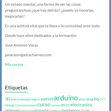
Un estado mental, una forma de ver las cosas
preguntándose ¿qué hay detrás?, ¿puedo yo hacerlas,
mejorarlas?
Es una actitud vital que te lleva a la curiosidad ante todo.
Desde hace años dedicados a la formación:
José Antonio Vacas
javacasm@elcacharreo.com
Mis cursos
Etiquetas
arduino
bq
3D
android
blog
c++
4wd
analizador logico
attiny
curso
electronica
cevug
dht11
Comunicaciones
cursos
granada
hephestos
ethernet
i3
hardware
IDE
fabricacion