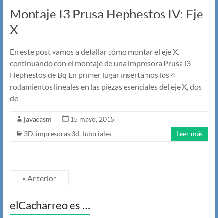
Montaje I3 Prusa Hephestos IV: Eje
X
En este post vamos a detallar cómo montar el eje X,
continuando con el montaje de una impresora Prusa i3
Hephestos de Bq En primer lugar insertamos los 4
rodamientos lineales en las piezas esenciales del eje X, dos
de
javacasm
15 mayo, 2015
3D
,
impresoras 3d
,
tutoriales
Leer más
« Anterior
elCacharreo es …