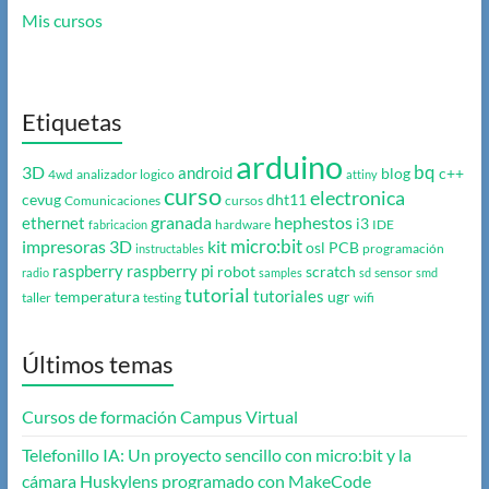
Mis cursos
Etiquetas
arduino
bq
3D
android
blog
c++
4wd
analizador logico
attiny
curso
electronica
cevug
dht11
Comunicaciones
cursos
granada
hephestos
ethernet
i3
hardware
IDE
fabricacion
micro:bit
impresoras 3D
kit
osl
PCB
programación
instructables
raspberry
raspberry pi
robot
scratch
sensor
radio
samples
sd
smd
tutorial
tutoriales
temperatura
ugr
taller
testing
wifi
Últimos temas
Cursos de formación Campus Virtual
Telefonillo IA: Un proyecto sencillo con micro:bit y la
cámara Huskylens programado con MakeCode