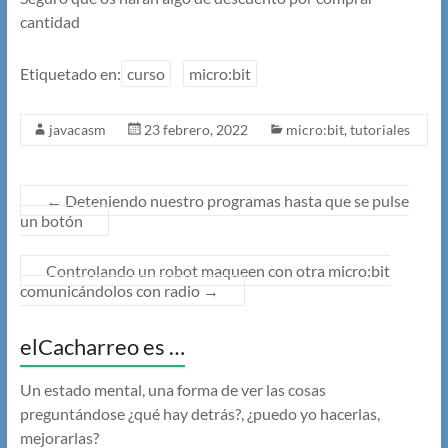
cantidad
Etiquetado en:
curso
micro:bit
javacasm
23 febrero, 2022
micro:bit
,
tutoriales
←
Deteniendo nuestro programas hasta que se pulse
un botón
Controlando un robot maqueen con otra micro:bit
comunicándolos con radio
→
elCacharreo es …
Un estado mental, una forma de ver las cosas
preguntándose ¿qué hay detrás?, ¿puedo yo hacerlas,
mejorarlas?