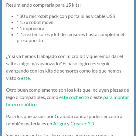
Resumiendo compraría para 15 kits:
* 30 x micro:bit pack con porta pilas y cable USB
* 15 x robot móvil
* 1 impresora
* 15 extensores y kit de sensores hasta completar el
presupuesto
¿Y si ya hemos trabajado con micro:bit y queremos dar el
salto a algo más avanzado? El paso lógico es seguir
avanzando con los kits de sensores como los que hemos
visto o
este
.
Otro buen complemento son los kits que incluyen piezas de
lego o compatibles, como
este cochecito
o este
para montar
brazo robótico
.
Para los que pasáis por Granada capital podéis encontrar
también materiales en
Atigra
y
Createc 3D
Seguro que os harán algo de descuento por comprar