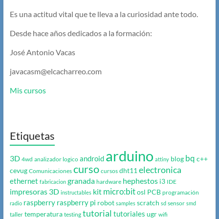
Es una actitud vital que te lleva a la curiosidad ante todo.
Desde hace años dedicados a la formación:
José Antonio Vacas
javacasm@elcacharreo.com
Mis cursos
Etiquetas
arduino
bq
3D
android
blog
c++
4wd
analizador logico
attiny
curso
electronica
cevug
dht11
Comunicaciones
cursos
granada
hephestos
ethernet
i3
hardware
IDE
fabricacion
micro:bit
impresoras 3D
kit
osl
PCB
programación
instructables
raspberry
raspberry pi
robot
scratch
sensor
radio
samples
sd
smd
tutorial
tutoriales
temperatura
ugr
taller
testing
wifi