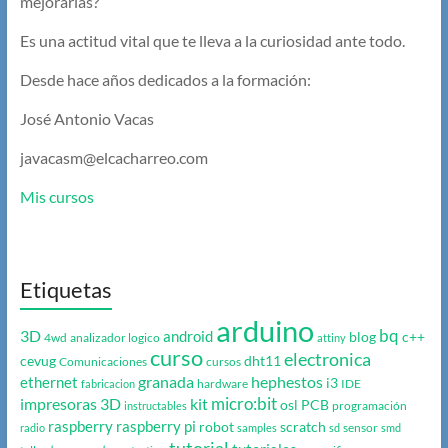
mejorarlas?
Es una actitud vital que te lleva a la curiosidad ante todo.
Desde hace años dedicados a la formación:
José Antonio Vacas
javacasm@elcacharreo.com
Mis cursos
Etiquetas
arduino
bq
3D
android
blog
c++
4wd
analizador logico
attiny
curso
electronica
cevug
dht11
Comunicaciones
cursos
granada
hephestos
ethernet
i3
hardware
IDE
fabricacion
micro:bit
impresoras 3D
kit
osl
PCB
programación
instructables
raspberry
raspberry pi
robot
scratch
sensor
radio
samples
sd
smd