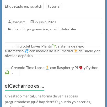
Etiquetado en:
scratch
tutorial
javacasm
29 junio, 2020
micro:bit
,
programacion
,
scratch
,
tutoriales
←
micro:bit Loves Plants
: sistema de riego
automático
con medida de la humedad
del suelo y de
nivel de depósito
Creando Time Lapse
con Raspberry Pi
y Python
→
elCacharreo es …
Un estado mental, una forma de ver las cosas
preguntándose ¿qué hay detrás?, ¿puedo yo hacerlas,