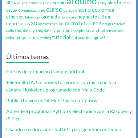
arduino
bq
3D
android
blog
c++
4wd
analizador logico
attiny
curso
electronica
cevug
dht11
Comunicaciones
cursos
granada
hephestos
ethernet
i3
hardware
IDE
fabricacion
micro:bit
impresoras 3D
kit
osl
PCB
programación
instructables
raspberry
raspberry pi
robot
scratch
sensor
radio
samples
sd
smd
tutorial
tutoriales
temperatura
ugr
taller
testing
wifi
Últimos temas
Cursos de formación Campus Virtual
Telefonillo IA: Un proyecto sencillo con micro:bit y la
cámara Huskylens programado con MakeCode
Publica tu web en GitHub Pages en 7 pasos
Aprende a programar Python y electrónica con la Raspberry
Pi Pico
Usando en educación chatGPT para generar contenido