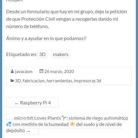
Desde un formulario que hay en mi grupo, dejo la petición
de que Protección Civil vengan a recogerlas dando mi
número de teléfono.
Ánimo y a ayudar en lo que podamos!!
Etiquetado en:
3D
makers
javacasm
26 marzo, 2020
3D
,
fabricacion
,
herramientas
,
impresoras 3d
←
Raspberry Pi 4
micro:bit Loves Plants
: sistema de riego automático
con medida de la humedad
del suelo y de nivel de
depósito
→