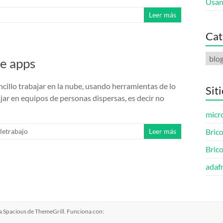
Usan
Leer más
Cat
Cate
le apps
cillo trabajar en la nube, usando herramientas de lo
Sit
ar en equipos de personas dispersas, es decir no
micro
eletrabajo
Leer más
Brico
Bric
adafr
ma
Spacious
de ThemeGrill. Funciona con: