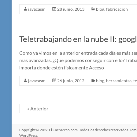
javacasm
28 junio, 2013
blog
,
fabricacion
Teletrabajando en la nube II: goog
Como ya vimos en la anterior entrada cada día es más sen
más avanzadas. ¿Qué podemos conseguir con ello? Trabaj
importa donde estén físicamente Acceso
javacasm
26 junio, 2012
blog
,
herramientas
,
t
« Anterior
Copyright © 2026
El Cacharreo.com
. Todos los derechos reservados. Te
WordPress
.