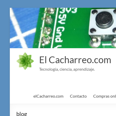
Saltar
al
contenido
El Cacharreo.com
Tecnología, ciencia, aprendizaje.
elCacharreo.com
Contacto
Compras onl
blog