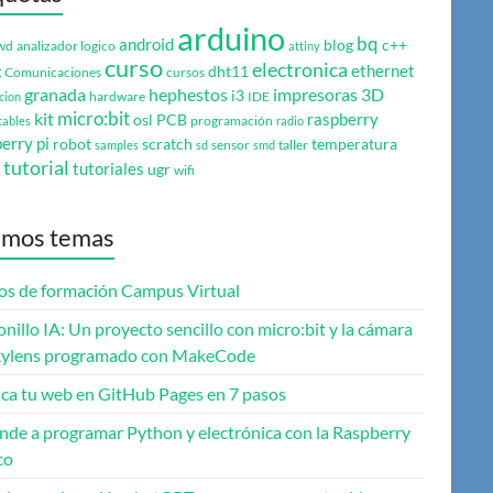
arduino
bq
android
blog
c++
wd
analizador logico
attiny
curso
electronica
ethernet
g
dht11
Comunicaciones
cursos
granada
hephestos
impresoras 3D
i3
hardware
IDE
cion
micro:bit
kit
raspberry
osl
PCB
programación
tables
radio
erry pi
robot
scratch
temperatura
sensor
taller
samples
sd
smd
tutorial
tutoriales
ugr
wifi
imos temas
os de formación Campus Virtual
onillo IA: Un proyecto sencillo con micro:bit y la cámara
ylens programado con MakeCode
ica tu web en GitHub Pages en 7 pasos
nde a programar Python y electrónica con la Raspberry
co