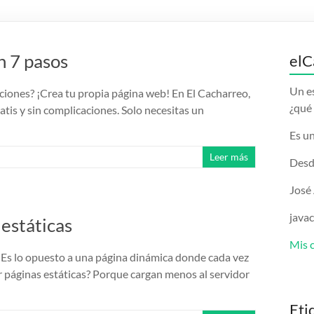
n 7 pasos
elC
Un e
ciones? ¡Crea tu propia página web! En El Cacharreo,
¿qué 
tis y sin complicaciones. Solo necesitas un
Es un
Leer más
Desd
José
java
 estáticas
Mis 
 Es lo opuesto a una página dinámica donde cada vez
r páginas estáticas? Porque cargan menos al servidor
Eti