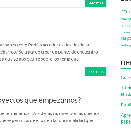
Leer más
3D
4
cevu
fabrica
instruc
raspb
acharreo.com Podéis acceder a ellos desde la
testing
acharreo/ Se trata de crear un punto de encuentro
sa que se nos ocurre sobre los tema que
Últ
Leer más
Curs
Telef
Husk
royectos que empezamos?
Publ
e terminamos. Una de las razones por las que nos
Apre
ue esperamos de ellos, en la funcionalidad que
Pi Pi