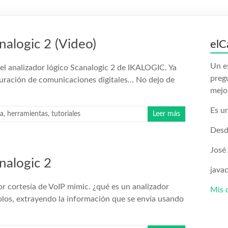
nalogic 2 (Video)
elC
Un e
 el analizador lógico Scanalogic 2 de IKALOGIC. Ya
preg
puración de comunicaciones digitales… No dejo de
mejo
Es un
ca
,
herramientas
,
tutoriales
Leer más
Desd
José
nalogic 2
java
or cortesía de VoIP mimic. ¿qué es un analizador
Mis 
olos, extrayendo la información que se envía usando