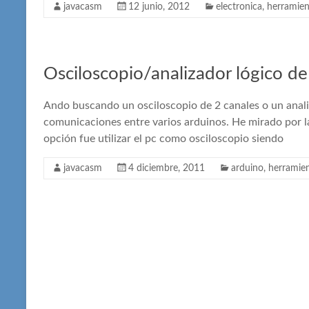
javacasm
12 junio, 2012
electronica
,
herramien
Osciloscopio/analizador lógico de
Ando buscando un osciloscopio de 2 canales o un analiz
comunicaciones entre varios arduinos. He mirado por la
opción fue utilizar el pc como osciloscopio siendo
javacasm
4 diciembre, 2011
arduino
,
herramie