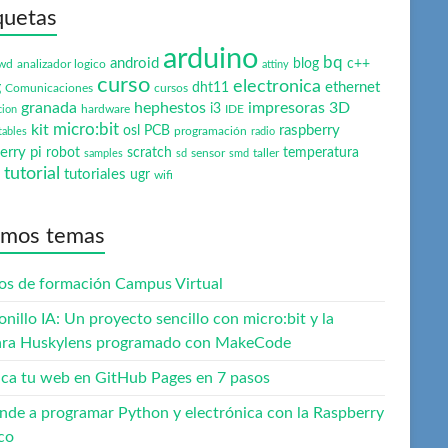
quetas
arduino
bq
android
blog
c++
wd
analizador logico
attiny
curso
electronica
ethernet
g
dht11
Comunicaciones
cursos
granada
hephestos
impresoras 3D
i3
hardware
IDE
cion
micro:bit
kit
raspberry
osl
PCB
programación
tables
radio
erry pi
robot
scratch
temperatura
sensor
taller
samples
sd
smd
tutorial
tutoriales
ugr
wifi
imos temas
os de formación Campus Virtual
onillo IA: Un proyecto sencillo con micro:bit y la
ra Huskylens programado con MakeCode
ica tu web en GitHub Pages en 7 pasos
nde a programar Python y electrónica con la Raspberry
co