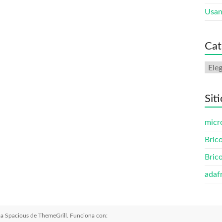
Usan
Cat
Cate
Sit
micr
Bric
Bric
adaf
ma
Spacious
de ThemeGrill. Funciona con: