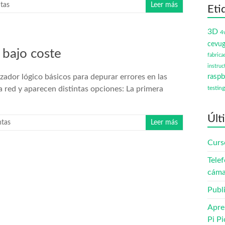
tas
Leer más
Eti
3D
4
cevu
 bajo coste
fabrica
instruc
ador lógico básicos para depurar errores en las
raspb
 red y aparecen distintas opciones: La primera
testing
Últ
ntas
Leer más
Curs
Telef
cáma
Publ
Apre
Pi Pi