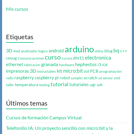
Mis cursos
Etiquetas
arduino
bq
3D
android
blog
c++
4wd
analizador logico
attiny
curso
electronica
cevug
dht11
Comunicaciones
cursos
granada
hephestos
ethernet
i3
hardware
IDE
fabricacion
micro:bit
impresoras 3D
kit
osl
PCB
programación
instructables
raspberry
raspberry pi
robot
scratch
sensor
radio
samples
sd
smd
tutorial
tutoriales
temperatura
ugr
taller
testing
wifi
Últimos temas
Cursos de formación Campus Virtual
Telefonillo IA: Un proyecto sencillo con micro:bit y la