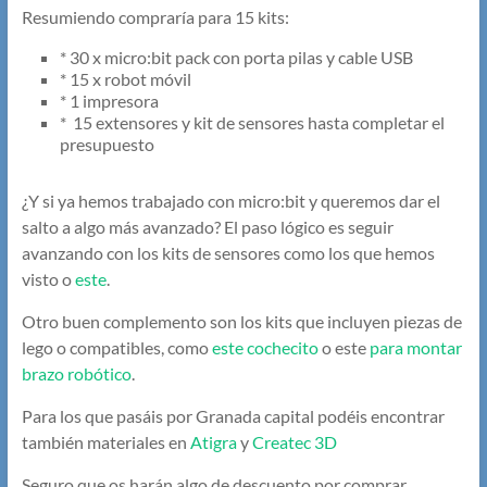
Resumiendo compraría para 15 kits:
* 30 x micro:bit pack con porta pilas y cable USB
* 15 x robot móvil
* 1 impresora
* 15 extensores y kit de sensores hasta completar el
presupuesto
¿Y si ya hemos trabajado con micro:bit y queremos dar el
salto a algo más avanzado? El paso lógico es seguir
avanzando con los kits de sensores como los que hemos
visto o
este
.
Otro buen complemento son los kits que incluyen piezas de
lego o compatibles, como
este cochecito
o este
para montar
brazo robótico
.
Para los que pasáis por Granada capital podéis encontrar
también materiales en
Atigra
y
Createc 3D
Seguro que os harán algo de descuento por comprar