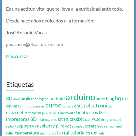
Es una actitud vital que te lleva a la curiosidad ante todo.
Desde hace años dedicados a la formación:
José Antonio Vacas
javacasm@elcacharreo.com
Mis cursos
Etiquetas
arduino
bq
3D
android
blog
c++
4wd
analizador logico
attiny
curso
electronica
cevug
dht11
Comunicaciones
cursos
granada
hephestos
ethernet
i3
hardware
IDE
fabricacion
micro:bit
impresoras 3D
kit
osl
PCB
programación
instructables
raspberry
raspberry pi
robot
scratch
sensor
radio
samples
sd
smd
tutorial
tutoriales
temperatura
ugr
taller
testing
wifi