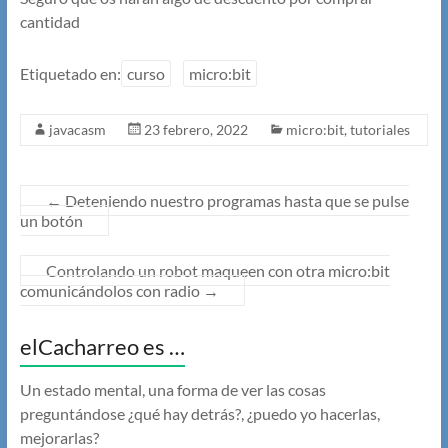
cantidad
Etiquetado en:
curso
micro:bit
javacasm
23 febrero, 2022
micro:bit
,
tutoriales
←
Deteniendo nuestro programas hasta que se pulse
un botón
Controlando un robot maqueen con otra micro:bit
comunicándolos con radio
→
elCacharreo es …
Un estado mental, una forma de ver las cosas
preguntándose ¿qué hay detrás?, ¿puedo yo hacerlas,
mejorarlas?