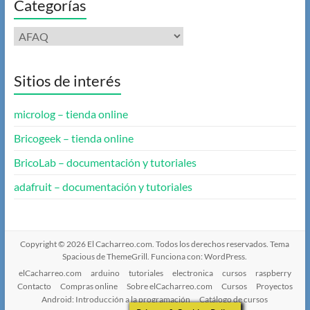
Categorías
Categorías
Sitios de interés
microlog – tienda online
Bricogeek – tienda online
BricoLab – documentación y tutoriales
adafruit – documentación y tutoriales
Copyright © 2026
El Cacharreo.com
. Todos los derechos reservados. Tema
Spacious
de ThemeGrill. Funciona con:
WordPress
.
elCacharreo.com
arduino
tutoriales
electronica
cursos
raspberry
Contacto
Compras online
Sobre elCacharreo.com
Cursos
Proyectos
Android: Introducción a la programación
Catálogo de cursos