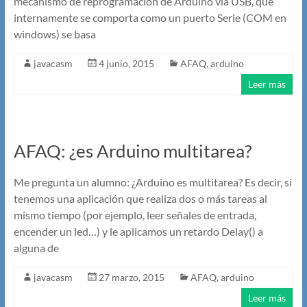
mecanismo de reprogramación de Arduino via USB, que
internamente se comporta como un puerto Serie (COM en
windows) se basa
javacasm
4 junio, 2015
AFAQ
,
arduino
Leer más
AFAQ: ¿es Arduino multitarea?
Me pregunta un alumno: ¿Arduino es multitarea? Es decir, si
tenemos una aplicación que realiza dos o más tareas al
mismo tiempo (por ejemplo, leer señales de entrada,
encender un led…) y le aplicamos un retardo Delay() a
alguna de
javacasm
27 marzo, 2015
AFAQ
,
arduino
Leer más