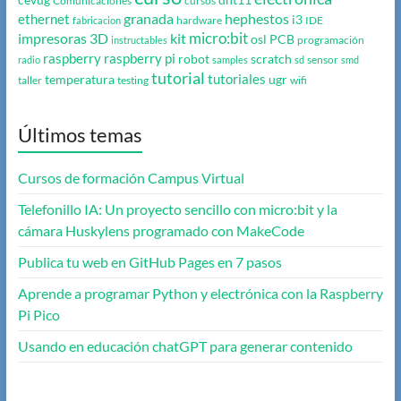
cevug
dht11
Comunicaciones
cursos
granada
hephestos
ethernet
i3
hardware
IDE
fabricacion
micro:bit
impresoras 3D
kit
osl
PCB
programación
instructables
raspberry
raspberry pi
robot
scratch
sensor
radio
samples
sd
smd
tutorial
tutoriales
temperatura
ugr
taller
testing
wifi
Últimos temas
Cursos de formación Campus Virtual
Telefonillo IA: Un proyecto sencillo con micro:bit y la
cámara Huskylens programado con MakeCode
Publica tu web en GitHub Pages en 7 pasos
Aprende a programar Python y electrónica con la Raspberry
Pi Pico
Usando en educación chatGPT para generar contenido