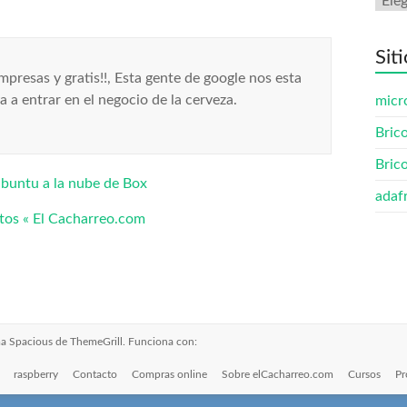
Sit
presas y gratis!!, Esta gente de google nos esta
a entrar en el negocio de la cerveza.
micr
Bric
Bric
ubuntu a la nube de Box
adaf
tos « El Cacharreo.com
ma
Spacious
de ThemeGrill. Funciona con:
raspberry
Contacto
Compras online
Sobre elCacharreo.com
Cursos
Pr