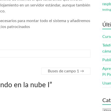
raspb
alojamiento en un servidor estándar, aunque también
testing
ico.
 necesarios para montar todo el sistema y añadiremos
Últ
cios patrocinados
Curs
Telef
cáma
Publ
Apre
Buses de campo 1
→
Pi Pi
Usan
ando en la nube I
”
Cat
Cate