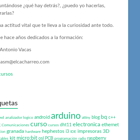
untándose ¿qué hay detrás?, ¿puedo yo hacerlas,
rarlas?
a actitud vital que te lleva a la curiosidad ante todo.
e hace años dedicados a la formación:
 Antonio Vacas
casm@elcacharreo.com
cursos
quetas
arduino
bq
android
blog
c++
wd
analizador logico
attiny
curso
electronica
ethernet
g
dht11
Comunicaciones
cursos
granada
hephestos
impresoras 3D
i3
hardware
IDE
cion
micro:bit
kit
raspberry
osl
PCB
programación
tables
radio