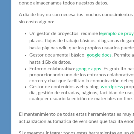
donde almacenamos todos nuestros datos.
A día de hoy no son necesarios muchos conocimientos 
sin costo alguno:
Un gestor de proyectos: redmine (
ejemplo de proy
plazos, flujos de trabajo básicos, diagramas de ga
hasta páginas wiki que los propios usuarios pueden
Gestor documental básico:
google docs
. Permite 
hasta 1Gb de datos.
Entorno colaborativo:
google apps
. Es gratuito h
proporcionando uno de los entornos colaborativo
correo y chat que facilitan la comunicación del eq
Gestor de contenidos web y blog:
wordpress
propo
día, gestión de entradas, páginas, facilidad de us
cualquier usuario la edición de materiales on-line.
El mantenimiento de todas estas herramientas es muy s
actualización automática de versiones que facilita eno
Si deseamos integrar todos estas herramientas en un do