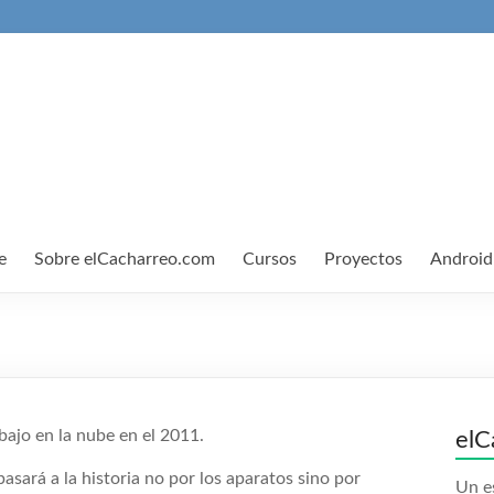
e
Sobre elCacharreo.com
Cursos
Proyectos
Android
ajo en la nube en el 2011.
elC
asará a la historia no por los aparatos sino por
Un e