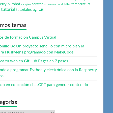
erry pi
robot
scratch
temperatura
sensor
taller
samples
sd
smd
tutorial
tutoriales
ugr
wifi
imos temas
os de formación Campus Virtual
onillo IA: Un proyecto sencillo con micro:bit y la
ra Huskylens programado con MakeCode
ica tu web en GitHub Pages en 7 pasos
nde a programar Python y electrónica con la Raspberry
co
do en educación chatGPT para generar contenido
egorías
gorías