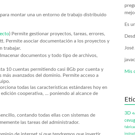
preg
mejo
para montar una un entorno de trabajo distribuido
Es un
ecto
) Permite gestionar proyectos, tareas, errores,
Desd
ntt. Permite asociar documentación a los proyectos y
José
 trabajar.
almacenar documentos y todo tipo de archivos,
java
asta 10 cuentas permitiendo casi 8Gb por cuenta y
Mis 
s más avanzados del dominio. Permite acceso a
uipo.
rciona todas las características estándares hoy en
o, edición cooperativa, … poniendo al alcance de
Eti
3D
4
encillo, contando todas ellas con sistemas de
cevu
rmemente las tareas del administrador.
fabrica
minio de internet sí que tendremos que invertir
instruc