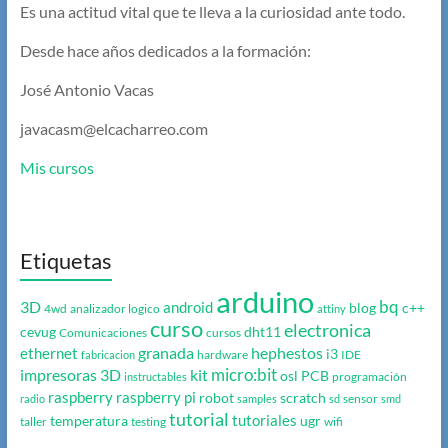
Es una actitud vital que te lleva a la curiosidad ante todo.
Desde hace años dedicados a la formación:
José Antonio Vacas
javacasm@elcacharreo.com
Mis cursos
Etiquetas
arduino
bq
3D
android
blog
c++
4wd
analizador logico
attiny
curso
electronica
cevug
dht11
Comunicaciones
cursos
granada
hephestos
ethernet
i3
hardware
IDE
fabricacion
micro:bit
impresoras 3D
kit
osl
PCB
programación
instructables
raspberry
raspberry pi
robot
scratch
sensor
radio
samples
sd
smd
tutorial
tutoriales
temperatura
ugr
taller
testing
wifi