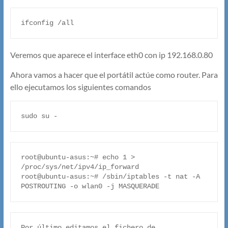
ifconfig /all
Veremos que aparece el interface eth0 con ip 192.168.0.80
Ahora vamos a hacer que el portátil actúe como router. Para
ello ejecutamos los siguientes comandos
sudo su -
root@ubuntu-asus:~# echo 1 > 
/proc/sys/net/ipv4/ip_forward

root@ubuntu-asus:~# /sbin/iptables -t nat -A 
POSTROUTING -o wlan0 -j MASQUERADE
Por último editamos el fichero de 