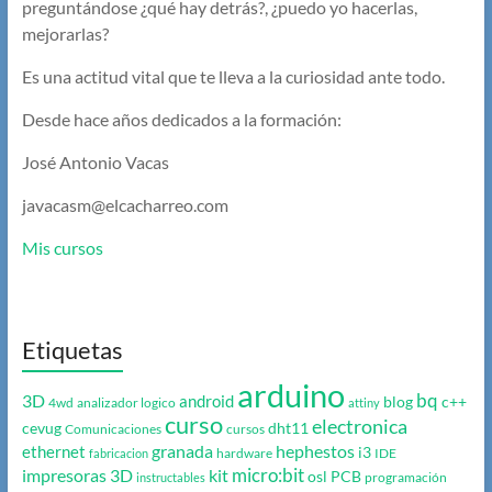
preguntándose ¿qué hay detrás?, ¿puedo yo hacerlas,
mejorarlas?
Es una actitud vital que te lleva a la curiosidad ante todo.
Desde hace años dedicados a la formación:
José Antonio Vacas
javacasm@elcacharreo.com
Mis cursos
Etiquetas
arduino
bq
3D
android
blog
c++
4wd
analizador logico
attiny
curso
electronica
cevug
dht11
Comunicaciones
cursos
granada
hephestos
ethernet
i3
hardware
IDE
fabricacion
micro:bit
impresoras 3D
kit
osl
PCB
programación
instructables