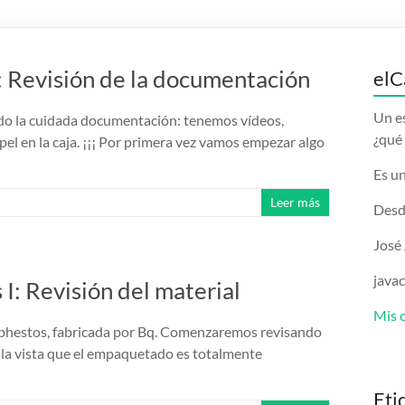
 Revisión de la documentación
elC
Un e
ido la cuidada documentación: tenemos vídeos,
¿qué 
el en la caja. ¡¡¡ Por primera vez vamos empezar algo
Es un
Leer más
Desd
José
java
: Revisión del material
Mis 
phestos, fabricada por Bq. Comenzaremos revisando
 a la vista que el empaquetado es totalmente
Eti