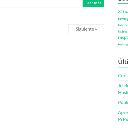
Leer más
3D
4
cevu
fabrica
Siguiente »
instruc
raspb
testing
Últ
Curs
Telef
Husk
Publ
Apre
Pi Pi