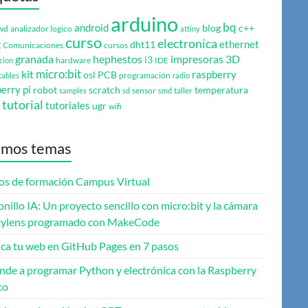
arduino
bq
android
blog
c++
wd
analizador logico
attiny
curso
electronica
ethernet
g
dht11
Comunicaciones
cursos
granada
hephestos
impresoras 3D
i3
hardware
IDE
cion
micro:bit
kit
raspberry
osl
PCB
programación
tables
radio
erry pi
robot
scratch
temperatura
sensor
taller
samples
sd
smd
tutorial
tutoriales
ugr
wifi
imos temas
os de formación Campus Virtual
onillo IA: Un proyecto sencillo con micro:bit y la cámara
ylens programado con MakeCode
ica tu web en GitHub Pages en 7 pasos
nde a programar Python y electrónica con la Raspberry
co