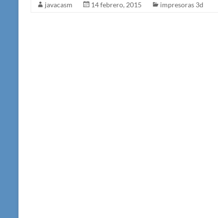
javacasm
14 febrero, 2015
impresoras 3d