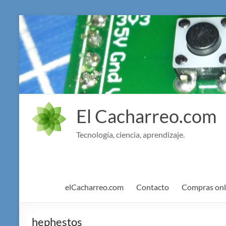
Saltar
al
contenido
El Cacharreo.com
Tecnología, ciencia, aprendizaje.
elCacharreo.com
Contacto
Compras onl
hephestos