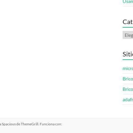
Usan
Cat
Cate
Sit
micro
Brico
Bric
adafr
ma
Spacious
de ThemeGrill. Funciona con: