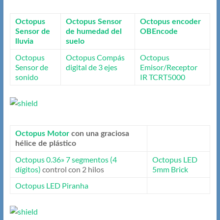
Octopus
Octopus Sensor
Octopus encoder
Sensor de
de humedad del
OBEncode
lluvia
suelo
Octopus
Octopus Compás
Octopus
Sensor de
digital de 3 ejes
Emisor/Receptor
sonido
IR TCRT5000
Octopus Motor
con una graciosa
hélice de plástico
Octopus 0.36» 7 segmentos (4
Octopus LED
dígitos)
control con 2 hilos
5mm Brick
Octopus LED Piranha