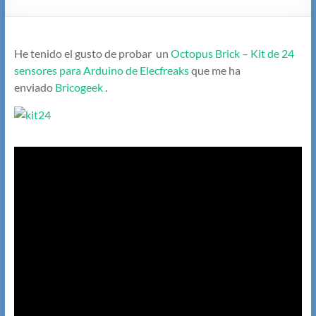
He tenido el gusto de probar un
Octopus Brick – Kit de 24
sensores para Arduino de Elecfreaks
que me ha
enviado
Bricogeek
.