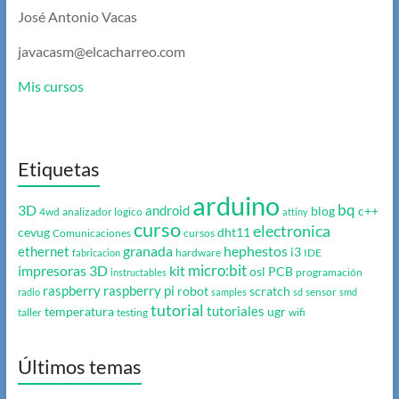
José Antonio Vacas
javacasm@elcacharreo.com
Mis cursos
Etiquetas
arduino
bq
3D
android
blog
c++
4wd
analizador logico
attiny
curso
electronica
cevug
dht11
Comunicaciones
cursos
granada
hephestos
ethernet
i3
hardware
IDE
fabricacion
micro:bit
impresoras 3D
kit
osl
PCB
programación
instructables
raspberry
raspberry pi
robot
scratch
sensor
radio
samples
sd
smd
tutorial
tutoriales
temperatura
ugr
taller
testing
wifi
Últimos temas