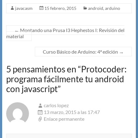
javacasm
15 febrero, 2015
android
,
arduino
←
Montando una Prusa I3 Hephestos I: Revisión del
material
Curso Básico de Arduino: 4ª edición
→
5 pensamientos en “
Protocoder:
programa fácilmente tu android
con javascript
”
carlos lopez
13 marzo, 2015 a las 17:47
Enlace permanente