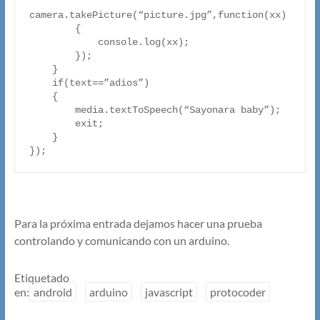
camera.takePicture(“picture.jpg”,function(xx)

        {

            console.log(xx);

        });

    }

    if(text==”adios”)

    {

        media.textToSpeech(“Sayonara baby”);

        exit;

    }

});
Para la próxima entrada dejamos hacer una prueba
controlando y comunicando con un arduino.
Etiquetado
en:
android
arduino
javascript
protocoder