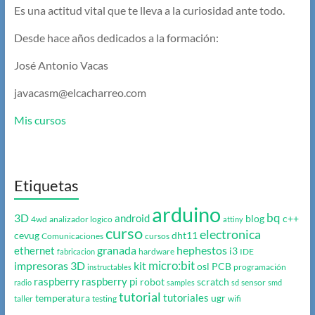
Es una actitud vital que te lleva a la curiosidad ante todo.
Desde hace años dedicados a la formación:
José Antonio Vacas
javacasm@elcacharreo.com
Mis cursos
Etiquetas
arduino
bq
3D
android
blog
c++
4wd
analizador logico
attiny
curso
electronica
cevug
dht11
Comunicaciones
cursos
granada
hephestos
ethernet
i3
hardware
IDE
fabricacion
micro:bit
impresoras 3D
kit
osl
PCB
programación
instructables
raspberry
raspberry pi
robot
scratch
sensor
radio
samples
sd
smd
tutorial
tutoriales
temperatura
ugr
taller
testing
wifi