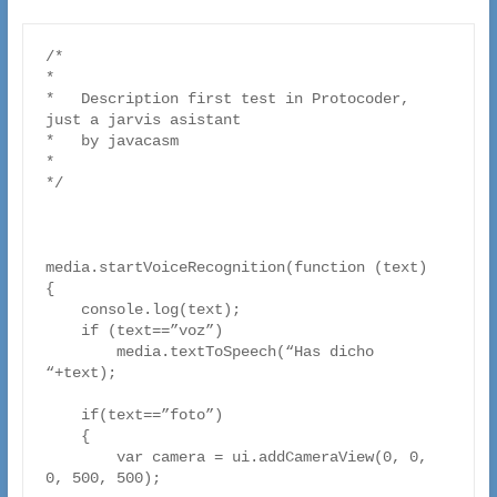
/*

*   

*   Description first test in Protocoder, 
just a jarvis asistant

*   by javacasm

*

*/

media.startVoiceRecognition(function (text)

{ 

    console.log(text);

    if (text==”voz”)

        media.textToSpeech(“Has dicho 
“+text);

    if(text==”foto”)

    {

        var camera = ui.addCameraView(0, 0, 
0, 500, 500);
