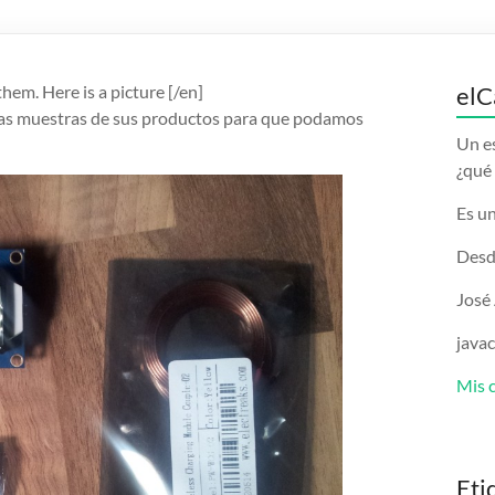
hem. Here is a picture [/en]
elC
unas muestras de sus productos para que podamos
Un e
¿qué 
Es un
Desd
José
java
Mis 
Eti