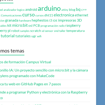
arduino
bq
android
blog
c++
wd
analizador logico
attiny
curso
electronica
ethernet
g
dht11
Comunicaciones
cursos
granada
hephestos
impresoras 3D
i3
hardware
IDE
cion
micro:bit
kit
raspberry
osl
PCB
programación
tables
radio
erry pi
robot
scratch
temperatura
sensor
taller
samples
sd
smd
tutorial
tutoriales
ugr
wifi
imos temas
os de formación Campus Virtual
onillo IA: Un proyecto sencillo con micro:bit y la cámara
ylens programado con MakeCode
ica tu web en GitHub Pages en 7 pasos
nde a programar Python y electrónica con la Raspberry
co