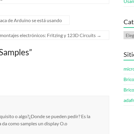
Usan
aca de Arduino se está usando
Cat
Cate
ntajes electrónicos: Fritzing y 123D Circuits
→
 Samples
”
Sit
micro
Brico
Bric
adafr
quisito o algo?¿Donde se pueden pedir? Es la
a da como samples un display O.o