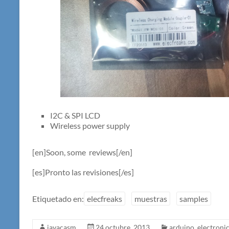
I2C & SPI LCD
Wireless power supply
[en]Soon, some reviews[/en]
[es]Pronto las revisiones[/es]
Etiquetado en:
elecfreaks
muestras
samples
javacasm
24 octubre, 2013
arduino
,
electroni