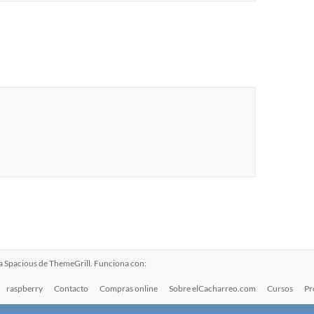
ma
Spacious
de ThemeGrill. Funciona con:
raspberry
Contacto
Compras online
Sobre elCacharreo.com
Cursos
Pr