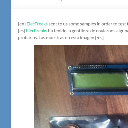
[en]
ElecFreaks
sent to us some samples in order to test t
[es]
ElecFreaks
ha tenido la gentileza de enviarnos alg
probarlas. Las muestras en esta imagen [/es]