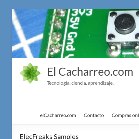
Saltar
al
contenido
El Cacharreo.com
Tecnología, ciencia, aprendizaje.
elCacharreo.com
Contacto
Compras onl
ElecFreaks Samples