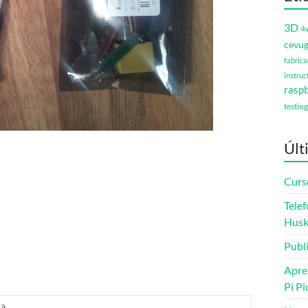
3D
4
cevu
fabrica
instruc
raspb
testing
Últ
Curs
Telef
Husk
Publ
Apre
Pi Pi
ca