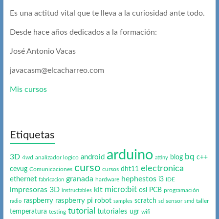
Es una actitud vital que te lleva a la curiosidad ante todo.
Desde hace años dedicados a la formación:
José Antonio Vacas
javacasm@elcacharreo.com
Mis cursos
Etiquetas
arduino
bq
3D
android
blog
c++
4wd
analizador logico
attiny
curso
electronica
cevug
dht11
Comunicaciones
cursos
granada
hephestos
ethernet
i3
hardware
IDE
fabricacion
micro:bit
impresoras 3D
kit
osl
PCB
programación
instructables
raspberry
raspberry pi
robot
scratch
sensor
taller
radio
samples
sd
smd
tutorial
tutoriales
temperatura
ugr
testing
wifi