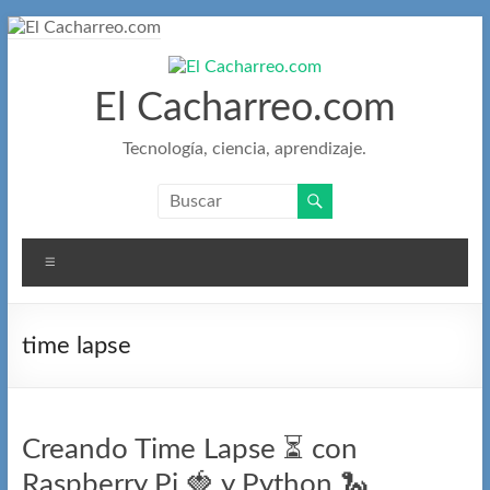
Saltar
al
contenido
El Cacharreo.com
Tecnología, ciencia, aprendizaje.
Menú
time lapse
Creando Time Lapse ⏳ con
Raspberry Pi 🍓 y Python 🐍