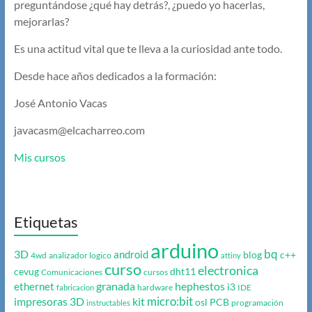
preguntándose ¿qué hay detrás?, ¿puedo yo hacerlas,
mejorarlas?
Es una actitud vital que te lleva a la curiosidad ante todo.
Desde hace años dedicados a la formación:
José Antonio Vacas
javacasm@elcacharreo.com
Mis cursos
Etiquetas
arduino
bq
3D
android
blog
c++
4wd
analizador logico
attiny
curso
electronica
cevug
dht11
Comunicaciones
cursos
granada
hephestos
ethernet
i3
hardware
IDE
fabricacion
micro:bit
impresoras 3D
kit
osl
PCB
programación
instructables