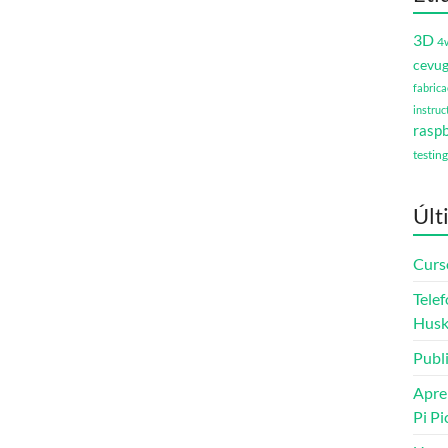
3D
4
cevu
fabrica
instruc
raspb
testing
Últ
Curs
Telef
Husk
Publ
Apre
Pi Pi