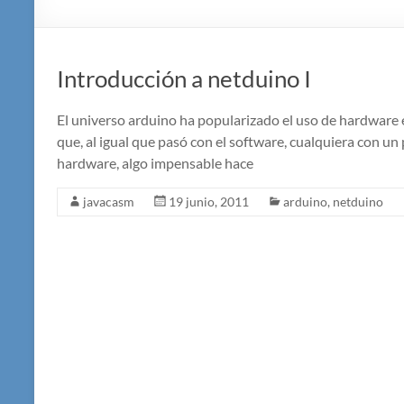
Introducción a netduino I
El universo arduino ha popularizado el uso de hardware
que, al igual que pasó con el software, cualquiera con u
hardware, algo impensable hace
javacasm
19 junio, 2011
arduino
,
netduino