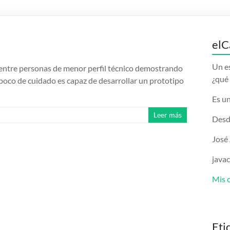
elC
Un e
 entre personas de menor perfil técnico demostrando
¿qué 
n poco de cuidado es capaz de desarrollar un prototipo
Es un
Leer más
Desd
José
java
Mis 
Eti