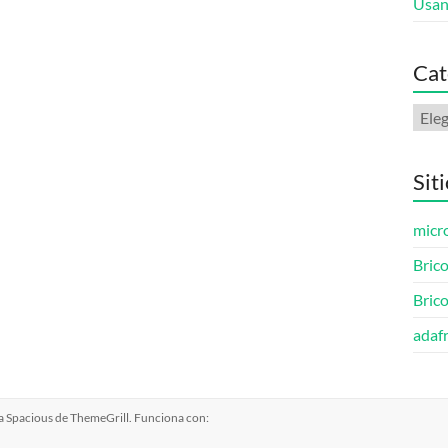
Usan
Cat
Cate
Sit
micro
Brico
Bric
adafr
ma
Spacious
de ThemeGrill. Funciona con: