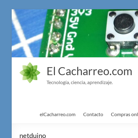
Saltar
al
contenido
El Cacharreo.com
Tecnología, ciencia, aprendizaje.
elCacharreo.com
Contacto
Compras onl
netduino