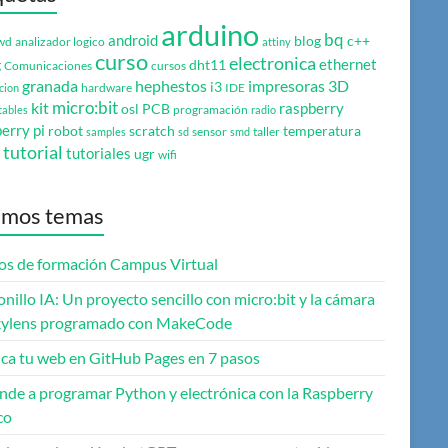
arduino
bq
android
blog
c++
wd
analizador logico
attiny
curso
electronica
ethernet
g
dht11
Comunicaciones
cursos
granada
hephestos
impresoras 3D
i3
hardware
IDE
cion
micro:bit
kit
raspberry
osl
PCB
programación
tables
radio
erry pi
robot
scratch
temperatura
sensor
taller
samples
sd
smd
tutorial
tutoriales
ugr
wifi
imos temas
os de formación Campus Virtual
onillo IA: Un proyecto sencillo con micro:bit y la cámara
ylens programado con MakeCode
ica tu web en GitHub Pages en 7 pasos
nde a programar Python y electrónica con la Raspberry
co