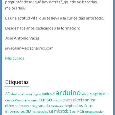
preguntándose ¿qué hay detrás?, ¿puedo yo hacerlas,
mejorarlas?
Es una actitud vital que te lleva a la curiosidad ante todo.
Desde hace años dedicados a la formación:
José Antonio Vacas
javacasm@elcacharreo.com
Mis cursos
Etiquetas
arduino
bq
3D
android
blog
c++
4wd
analizador logico
attiny
curso
electronica
cevug
dht11
Comunicaciones
cursos
granada
hephestos
ethernet
i3
hardware
IDE
fabricacion
micro:bit
impresoras 3D
kit
osl
PCB
programación
instructables