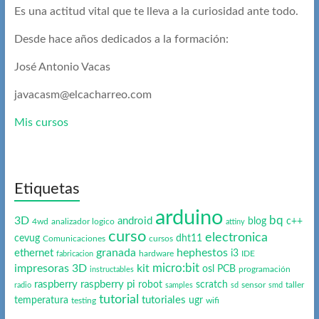
Es una actitud vital que te lleva a la curiosidad ante todo.
Desde hace años dedicados a la formación:
José Antonio Vacas
javacasm@elcacharreo.com
Mis cursos
Etiquetas
arduino
bq
3D
android
blog
c++
4wd
analizador logico
attiny
curso
electronica
cevug
dht11
Comunicaciones
cursos
granada
hephestos
ethernet
i3
hardware
IDE
fabricacion
micro:bit
impresoras 3D
kit
osl
PCB
programación
instructables
raspberry
raspberry pi
robot
scratch
sensor
taller
radio
samples
sd
smd
tutorial
tutoriales
temperatura
ugr
testing
wifi