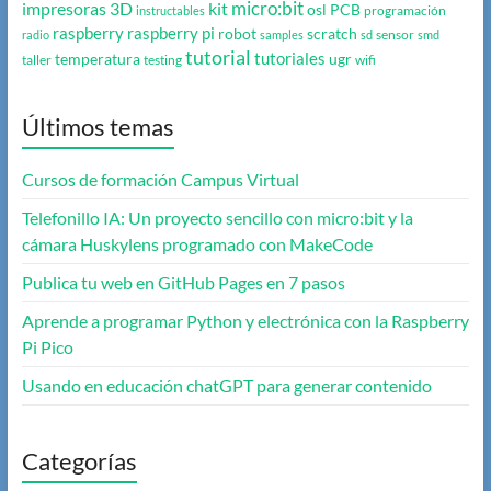
micro:bit
impresoras 3D
kit
osl
PCB
programación
instructables
raspberry
raspberry pi
robot
scratch
sensor
radio
samples
sd
smd
tutorial
tutoriales
temperatura
ugr
taller
testing
wifi
Últimos temas
Cursos de formación Campus Virtual
Telefonillo IA: Un proyecto sencillo con micro:bit y la
cámara Huskylens programado con MakeCode
Publica tu web en GitHub Pages en 7 pasos
Aprende a programar Python y electrónica con la Raspberry
Pi Pico
Usando en educación chatGPT para generar contenido
Categorías