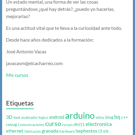
Un estado mental, una forma de ver las cosas
preguntándose ¿qué hay detrás?, ¿puedo yo hacerlas,
mejorarlas?
Es una actitud vital que te lleva a la curiosidad ante todo.
Desde hace años dedicados a la formación:
José Antonio Vacas
javacasm@elcacharreo.com
Mis cursos
Etiquetas
arduino
bq
3D
android
blog
c++
4wd
analizador logico
attiny
curso
electronica
cevug
dht11
Comunicaciones
cursos
granada
hephestos
ethernet
i3
hardware
IDE
fabricacion