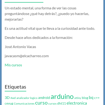
Un estado mental, una forma de ver las cosas
preguntándose ¿qué hay detrás?, ¿puedo yo hacerlas,
mejorarlas?
Es una actitud vital que te lleva a la curiosidad ante todo.
Desde hace años dedicados a la formación:
José Antonio Vacas
javacasm@elcacharreo.com
Mis cursos
Etiquetas
arduino
bq
3D
android
blog
c++
4wd
analizador logico
attiny
curso
electronica
cevug
dht11
Comunicaciones
cursos