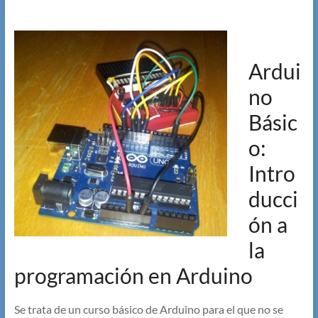
Ardui
no
Básic
o:
Intro
ducci
ón a
la
programación en Arduino
Se trata de un curso básico de Arduino para el que no se