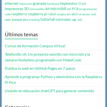
granada
hephestos
ethernet
i3
hardware
IDE
fabricacion
micro:bit
impresoras 3D
kit
osl
PCB
programación
instructables
raspberry
raspberry pi
robot
scratch
sensor
radio
samples
sd
smd
tutorial
tutoriales
temperatura
ugr
taller
testing
wifi
Últimos temas
Cursos de formación Campus Virtual
Telefonillo IA: Un proyecto sencillo con micro:bit y la
cámara Huskylens programado con MakeCode
Publica tu web en GitHub Pages en 7 pasos
Aprende a programar Python y electrónica con la Raspberry
Pi Pico
Usando en educación chatGPT para generar contenido