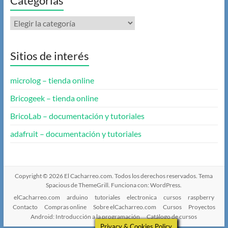
Categorías
Categorías
Sitios de interés
microlog – tienda online
Bricogeek – tienda online
BricoLab – documentación y tutoriales
adafruit – documentación y tutoriales
Copyright © 2026
El Cacharreo.com
. Todos los derechos reservados. Tema
Spacious
de ThemeGrill. Funciona con:
WordPress
.
elCacharreo.com
arduino
tutoriales
electronica
cursos
raspberry
Contacto
Compras online
Sobre elCacharreo.com
Cursos
Proyectos
Android: Introducción a la programación
Catálogo de cursos
Privacy & Cookies Policy