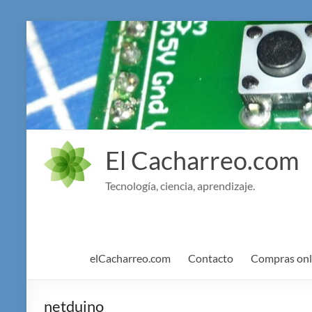
Saltar
al
contenido
El Cacharreo.com
Tecnología, ciencia, aprendizaje.
elCacharreo.com
Contacto
Compras onl
netduino