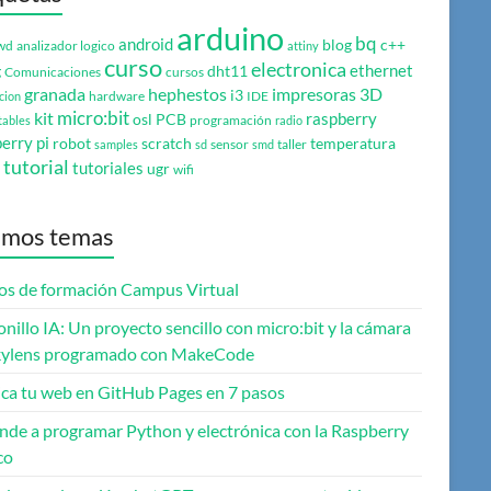
arduino
bq
android
blog
c++
wd
analizador logico
attiny
curso
electronica
ethernet
g
dht11
Comunicaciones
cursos
granada
hephestos
impresoras 3D
i3
hardware
IDE
cion
micro:bit
kit
raspberry
osl
PCB
programación
tables
radio
erry pi
robot
scratch
temperatura
sensor
taller
samples
sd
smd
tutorial
tutoriales
ugr
wifi
imos temas
os de formación Campus Virtual
onillo IA: Un proyecto sencillo con micro:bit y la cámara
ylens programado con MakeCode
ica tu web en GitHub Pages en 7 pasos
nde a programar Python y electrónica con la Raspberry
co