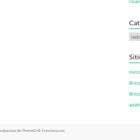
Usan
Cat
Cate
Sit
micro
Brico
Bric
adafr
ma
Spacious
de ThemeGrill. Funciona con: