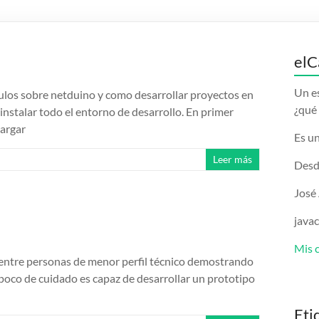
elC
Un e
los sobre netduino y como desarrollar proyectos en
¿qué 
nstalar todo el entorno de desarrollo. En primer
cargar
Es un
Leer más
Desd
José
java
Mis 
 entre personas de menor perfil técnico demostrando
n poco de cuidado es capaz de desarrollar un prototipo
Eti