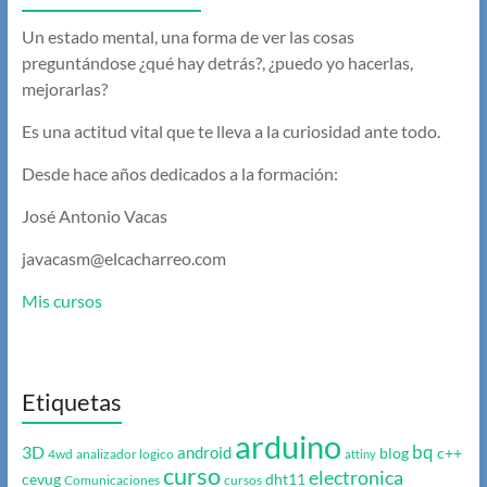
Un estado mental, una forma de ver las cosas
preguntándose ¿qué hay detrás?, ¿puedo yo hacerlas,
mejorarlas?
Es una actitud vital que te lleva a la curiosidad ante todo.
Desde hace años dedicados a la formación:
José Antonio Vacas
javacasm@elcacharreo.com
Mis cursos
Etiquetas
arduino
bq
3D
android
blog
c++
4wd
analizador logico
attiny
curso
electronica
cevug
dht11
Comunicaciones
cursos