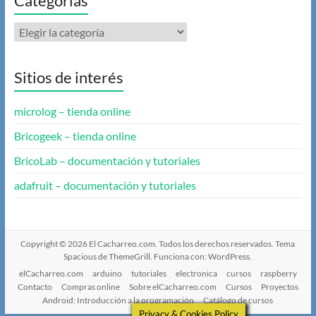
Categorías
Categorías
Sitios de interés
microlog – tienda online
Bricogeek – tienda online
BricoLab – documentación y tutoriales
adafruit – documentación y tutoriales
Copyright © 2026
El Cacharreo.com
. Todos los derechos reservados. Tema
Spacious
de ThemeGrill. Funciona con:
WordPress
.
elCacharreo.com
arduino
tutoriales
electronica
cursos
raspberry
Contacto
Compras online
Sobre elCacharreo.com
Cursos
Proyectos
Android: Introducción a la programación
Catálogo de cursos
Privacy & Cookies Policy