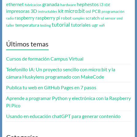
granada
hephestos
ethernet
i3
hardware
IDE
fabricacion
micro:bit
impresoras 3D
kit
osl
PCB
programación
instructables
raspberry
raspberry pi
robot
scratch
sensor
radio
samples
sd
smd
tutorial
tutoriales
temperatura
ugr
taller
testing
wifi
Últimos temas
Cursos de formación Campus Virtual
Telefonillo IA: Un proyecto sencillo con micro:bit y la
cámara Huskylens programado con MakeCode
Publica tu web en GitHub Pages en 7 pasos
Aprende a programar Python y electrónica con la Raspberry
Pi Pico
Usando en educación chatGPT para generar contenido