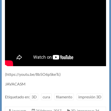
(https://youtu.be/8b5O6pSkeTc)
JAVACASM
Etiquetado en:
3D
cura
filamento
impresión 3D
javacasm
24 febrero, 2017
3D
,
impresoras 3d