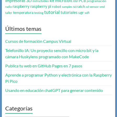
micro:bit
impresoras 3D
kit
osl
PCB
programación
instructables
raspberry
raspberry pi
robot
scratch
sensor
radio
samples
sd
smd
tutorial
tutoriales
temperatura
ugr
taller
testing
wifi
Últimos temas
Cursos de formación Campus Virtual
Telefonillo IA: Un proyecto sencillo con micro:bit y la
cámara Huskylens programado con MakeCode
Publica tu web en GitHub Pages en 7 pasos
Aprende a programar Python y electrónica con la Raspberry
Pi Pico
Usando en educación chatGPT para generar contenido
Categorías