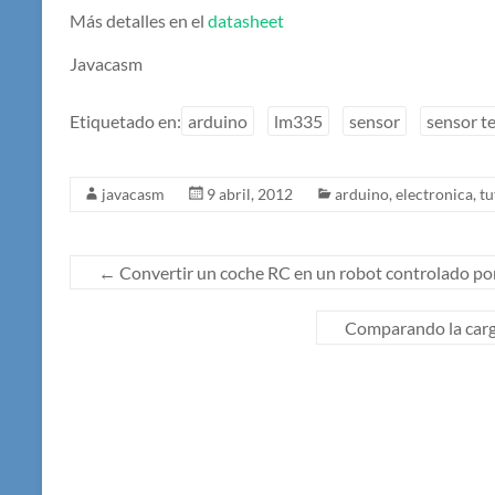
Más detalles en el
datasheet
Javacasm
Etiquetado en:
arduino
lm335
sensor
sensor t
javacasm
9 abril, 2012
arduino
,
electronica
,
tu
←
Convertir un coche RC en un robot controlado po
Comparando la carga