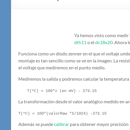
Ya hemos visto como medir 
dth11
o el
ds18x20
. Ahora l
Funciona como un diodo zenner en el que el voltaje umbra
montaje es tan sencillo como se ve en la imagen. La resi
el voltaje que mediremos en el punto medio.
Mediremos la salida y podremos calcular la temperatura a 
T(ºC) = 100*v (en mV) - 273.15
La transformación desde el valor analógico medido en ar
T(ºC) = 100*(valorRaw *5/1024) -273.15
Además se puede
calibrar
para obtener mayor precisión