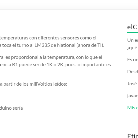
elC
temperaturas con diferentes sensores como el
Un e
e toca el turno al LM335 de National (ahora de TI).
¿qué 
l es proporcional a la temperatura, con lo que el
Es un
stencia R1 puede ser de 1K o 2K, pues lo importante es
Desd
José
partir de los miliVoltios leídos:
java
Mis 
duino sería
Eti