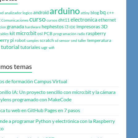
arduino
bq
android
blog
c++
wd
analizador logico
attiny
curso
electronica
ethernet
g
dht11
Comunicaciones
cursos
granada
hephestos
impresoras 3D
i3
hardware
IDE
cion
micro:bit
kit
raspberry
osl
PCB
programación
tables
radio
erry pi
robot
scratch
temperatura
sensor
taller
samples
sd
smd
tutorial
tutoriales
ugr
wifi
imos temas
os de formación Campus Virtual
onillo IA: Un proyecto sencillo con micro:bit y la cámara
ylens programado con MakeCode
ica tu web en GitHub Pages en 7 pasos
nde a programar Python y electrónica con la Raspberry
co