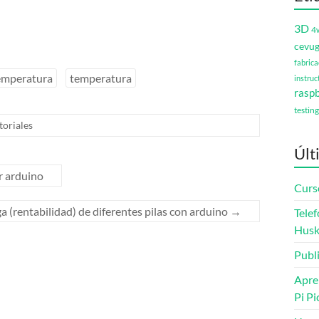
3D
4
cevu
fabrica
emperatura
temperatura
instruc
raspb
testing
toriales
Últ
r arduino
Curs
 (rentabilidad) de diferentes pilas con arduino
→
Telef
Husk
Publ
Apre
Pi Pi