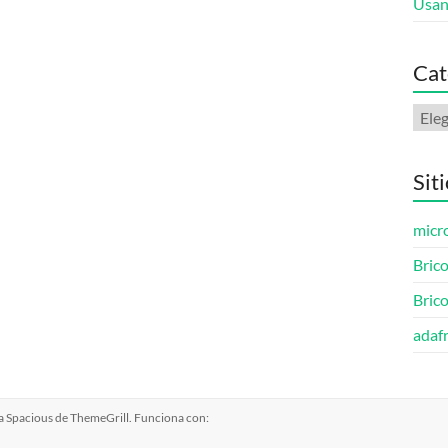
Usan
Cat
Cate
Sit
micro
Brico
Bric
adafr
ma
Spacious
de ThemeGrill. Funciona con: