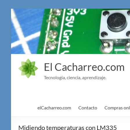
Saltar
al
contenido
El Cacharreo.com
Tecnología, ciencia, aprendizaje.
elCacharreo.com
Contacto
Compras onl
Midiendo temperaturas con LM335