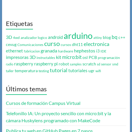
Etiquetas
arduino
bq
3D
android
blog
c++
4wd
analizador logico
attiny
curso
electronica
cevug
dht11
Comunicaciones
cursos
granada
hephestos
ethernet
i3
hardware
IDE
fabricacion
micro:bit
impresoras 3D
kit
osl
PCB
programación
instructables
raspberry
raspberry pi
robot
scratch
sensor
radio
samples
sd
smd
tutorial
tutoriales
temperatura
ugr
taller
testing
wifi
Últimos temas
Cursos de formación Campus Virtual
Telefonillo IA: Un proyecto sencillo con micro:bit y la
cámara Huskylens programado con MakeCode
Publica tu web en GitHub Pages en 7 pasos