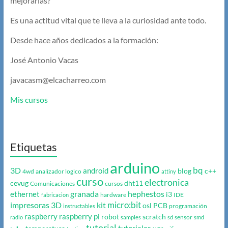
mejorarlas?
Es una actitud vital que te lleva a la curiosidad ante todo.
Desde hace años dedicados a la formación:
José Antonio Vacas
javacasm@elcacharreo.com
Mis cursos
Etiquetas
arduino
bq
3D
android
blog
c++
4wd
analizador logico
attiny
curso
electronica
cevug
dht11
Comunicaciones
cursos
granada
hephestos
ethernet
i3
hardware
IDE
fabricacion
micro:bit
impresoras 3D
kit
osl
PCB
programación
instructables
raspberry
raspberry pi
robot
scratch
sensor
radio
samples
sd
smd
tutorial