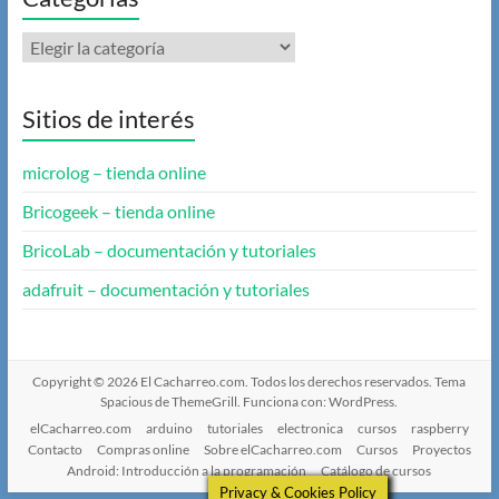
Categorías
Sitios de interés
microlog – tienda online
Bricogeek – tienda online
BricoLab – documentación y tutoriales
adafruit – documentación y tutoriales
Copyright © 2026
El Cacharreo.com
. Todos los derechos reservados. Tema
Spacious
de ThemeGrill. Funciona con:
WordPress
.
elCacharreo.com
arduino
tutoriales
electronica
cursos
raspberry
Contacto
Compras online
Sobre elCacharreo.com
Cursos
Proyectos
Android: Introducción a la programación
Catálogo de cursos
Privacy & Cookies Policy