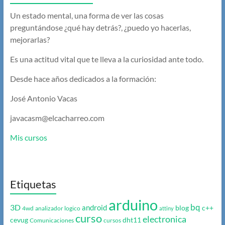
Un estado mental, una forma de ver las cosas
preguntándose ¿qué hay detrás?, ¿puedo yo hacerlas,
mejorarlas?
Es una actitud vital que te lleva a la curiosidad ante todo.
Desde hace años dedicados a la formación:
José Antonio Vacas
javacasm@elcacharreo.com
Mis cursos
Etiquetas
arduino
bq
3D
android
blog
c++
4wd
analizador logico
attiny
curso
electronica
cevug
dht11
Comunicaciones
cursos