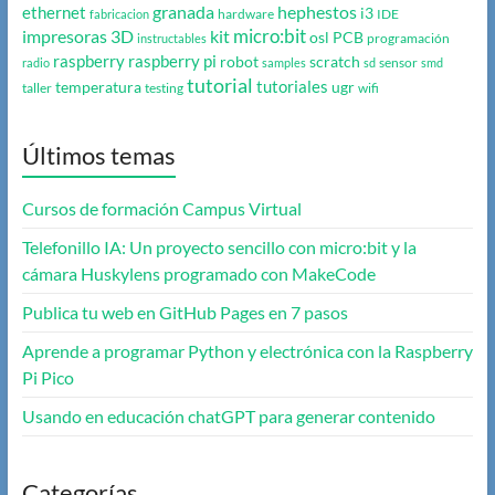
granada
hephestos
ethernet
i3
hardware
IDE
fabricacion
micro:bit
impresoras 3D
kit
osl
PCB
programación
instructables
raspberry
raspberry pi
robot
scratch
sensor
radio
samples
sd
smd
tutorial
tutoriales
temperatura
ugr
taller
testing
wifi
Últimos temas
Cursos de formación Campus Virtual
Telefonillo IA: Un proyecto sencillo con micro:bit y la
cámara Huskylens programado con MakeCode
Publica tu web en GitHub Pages en 7 pasos
Aprende a programar Python y electrónica con la Raspberry
Pi Pico
Usando en educación chatGPT para generar contenido
Categorías