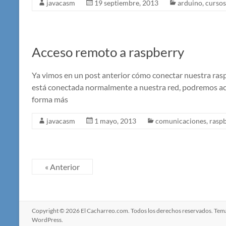
javacasm
19 septiembre, 2013
arduino
,
cursos
Acceso remoto a raspberry
Ya vimos en un post anterior cómo conectar nuestra raspb
está conectada normalmente a nuestra red, podremos acc
forma más
javacasm
1 mayo, 2013
comunicaciones
,
rasp
« Anterior
Copyright © 2026
El Cacharreo.com
. Todos los derechos reservados. Te
WordPress
.