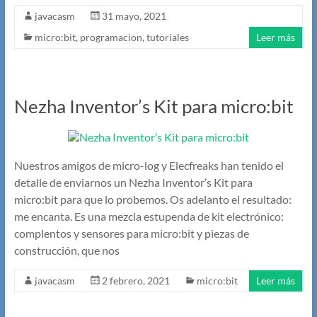
javacasm
31 mayo, 2021
micro:bit
,
programacion
,
tutoriales
Leer más
Nezha Inventor’s Kit para micro:bit
Nuestros amigos de micro-log y Elecfreaks han tenido el
detalle de enviarnos un Nezha Inventor’s Kit para
micro:bit para que lo probemos. Os adelanto el resultado:
me encanta. Es una mezcla estupenda de kit electrónico:
complentos y sensores para micro:bit y piezas de
construcción, que nos
javacasm
2 febrero, 2021
micro:bit
Leer más