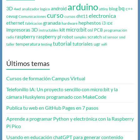
arduino
bq
3D
android
blog
c++
4wd
analizador logico
attiny
curso
electronica
cevug
dht11
Comunicaciones
cursos
granada
hephestos
ethernet
i3
hardware
IDE
fabricacion
micro:bit
impresoras 3D
kit
osl
PCB
programación
instructables
raspberry
raspberry pi
robot
scratch
sensor
radio
samples
sd
smd
tutorial
tutoriales
temperatura
ugr
taller
testing
wifi
Últimos temas
Cursos de formación Campus Virtual
Telefonillo IA: Un proyecto sencillo con micro:bit y la
cámara Huskylens programado con MakeCode
Publica tu web en GitHub Pages en 7 pasos
Aprende a programar Python y electrónica con la Raspberry
Pi Pico
Usando en educación chatGPT para generar contenido