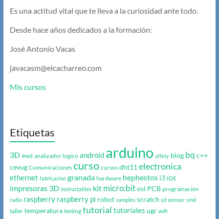
Es una actitud vital que te lleva a la curiosidad ante todo.
Desde hace años dedicados a la formación:
José Antonio Vacas
javacasm@elcacharreo.com
Mis cursos
Etiquetas
arduino
bq
3D
android
blog
c++
4wd
analizador logico
attiny
curso
electronica
cevug
dht11
Comunicaciones
cursos
granada
hephestos
ethernet
i3
hardware
IDE
fabricacion
micro:bit
impresoras 3D
kit
osl
PCB
programación
instructables
raspberry
raspberry pi
robot
scratch
sensor
radio
samples
sd
smd
tutorial
tutoriales
temperatura
ugr
taller
testing
wifi