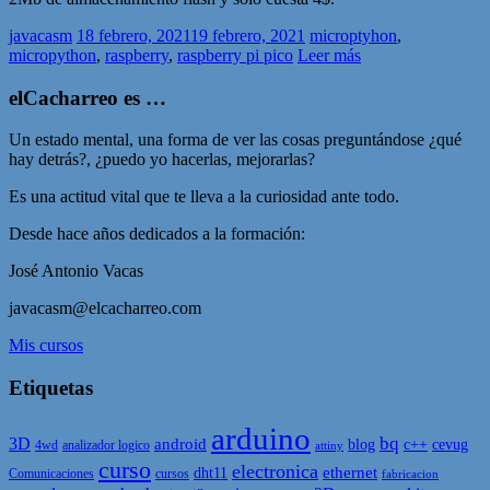
javacasm
18 febrero, 2021
19 febrero, 2021
microptyhon
,
micropython
,
raspberry
,
raspberry pi pico
Leer más
elCacharreo es …
Un estado mental, una forma de ver las cosas preguntándose ¿qué
hay detrás?, ¿puedo yo hacerlas, mejorarlas?
Es una actitud vital que te lleva a la curiosidad ante todo.
Desde hace años dedicados a la formación:
José Antonio Vacas
javacasm@elcacharreo.com
Mis cursos
Etiquetas
arduino
bq
3D
android
blog
c++
cevug
4wd
analizador logico
attiny
curso
electronica
ethernet
dht11
Comunicaciones
cursos
fabricacion