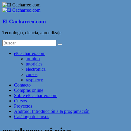
Saltar
al
contenido
El Cacharreo.com
Tecnología, ciencia, aprendizaje.
Menú
elCacharreo.com
arduino
tutoriales
electronica
cursos
raspberry
Contacto
Compras online
Sobre elCacharreo.com
Cursos
Proyectos
Android: Introducción a la programación
Catálogo de cursos
raspberry pi pico