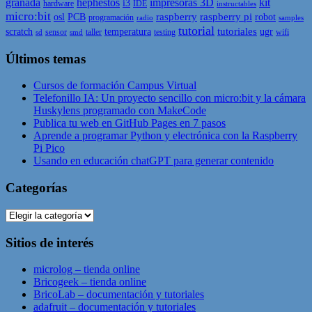
granada
hephestos
impresoras 3D
kit
i3
hardware
IDE
instructables
micro:bit
raspberry
raspberry pi
osl
PCB
robot
programación
radio
samples
tutorial
tutoriales
scratch
temperatura
ugr
sensor
taller
testing
wifi
sd
smd
Últimos temas
Cursos de formación Campus Virtual
Telefonillo IA: Un proyecto sencillo con micro:bit y la cámara
Huskylens programado con MakeCode
Publica tu web en GitHub Pages en 7 pasos
Aprende a programar Python y electrónica con la Raspberry
Pi Pico
Usando en educación chatGPT para generar contenido
Categorías
Categorías
Sitios de interés
microlog – tienda online
Bricogeek – tienda online
BricoLab – documentación y tutoriales
adafruit – documentación y tutoriales