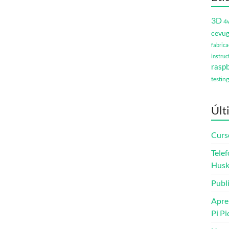
3D
4
cevu
fabrica
instruc
raspb
testing
Últ
Curs
Telef
Husk
Publ
Apre
Pi Pi