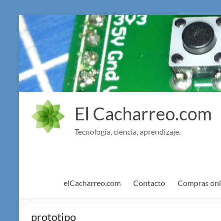
Saltar
al
contenido
El Cacharreo.com
Tecnología, ciencia, aprendizaje.
elCacharreo.com
Contacto
Compras onl
prototipo