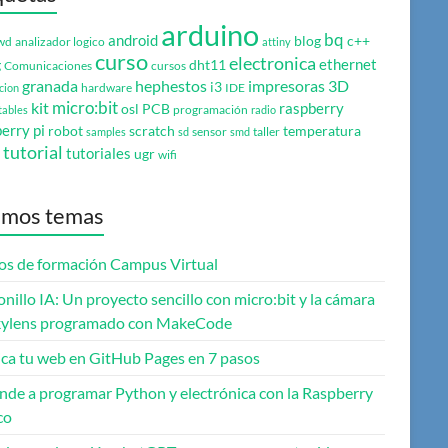
arduino
bq
android
blog
c++
wd
analizador logico
attiny
curso
electronica
ethernet
g
dht11
Comunicaciones
cursos
granada
hephestos
impresoras 3D
i3
hardware
IDE
cion
micro:bit
kit
raspberry
osl
PCB
programación
tables
radio
erry pi
robot
scratch
temperatura
sensor
taller
samples
sd
smd
tutorial
tutoriales
ugr
wifi
imos temas
os de formación Campus Virtual
onillo IA: Un proyecto sencillo con micro:bit y la cámara
ylens programado con MakeCode
ica tu web en GitHub Pages en 7 pasos
nde a programar Python y electrónica con la Raspberry
co