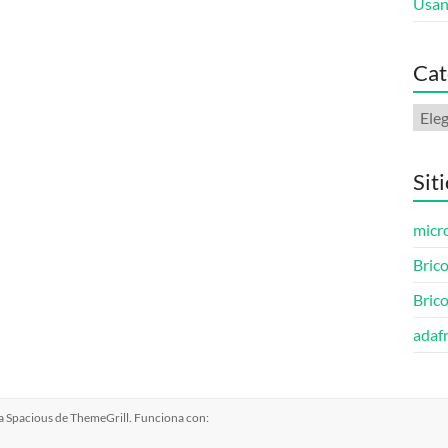
Usan
Cat
Cate
Sit
micro
Brico
Bric
adafr
ma
Spacious
de ThemeGrill. Funciona con: