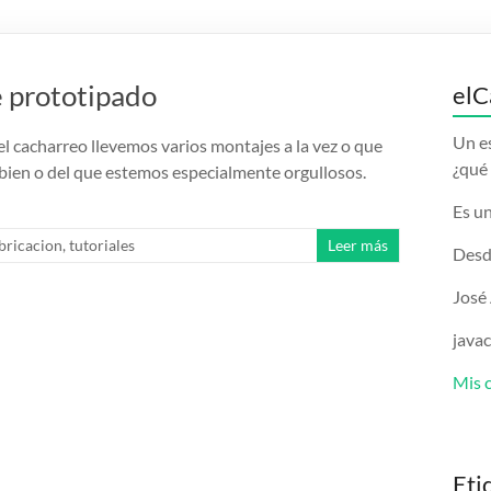
e prototipado
elC
Un e
l cacharreo llevemos varios montajes a la vez o que
¿qué 
en o del que estemos especialmente orgullosos.
Es un
bricacion
,
tutoriales
Leer más
Desd
José
java
Mis 
Eti