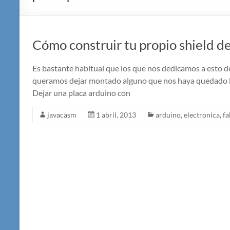
Cómo construir tu propio shield d
Es bastante habitual que los que nos dedicamos a esto de
queramos dejar montado alguno que nos haya quedado bi
Dejar una placa arduino con
javacasm
1 abril, 2013
arduino
,
electronica
,
fa