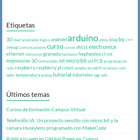
Etiquetas
arduino
bq
3D
android
blog
c++
4wd
analizador logico
attiny
curso
electronica
cevug
dht11
Comunicaciones
cursos
granada
hephestos
ethernet
i3
hardware
IDE
fabricacion
micro:bit
impresoras 3D
kit
osl
PCB
programación
instructables
raspberry
raspberry pi
robot
scratch
sensor
radio
samples
sd
smd
tutorial
tutoriales
temperatura
ugr
taller
testing
wifi
Últimos temas
Cursos de formación Campus Virtual
Telefonillo IA: Un proyecto sencillo con micro:bit y la
cámara Huskylens programado con MakeCode
Publica tu web en GitHub Pages en 7 pasos