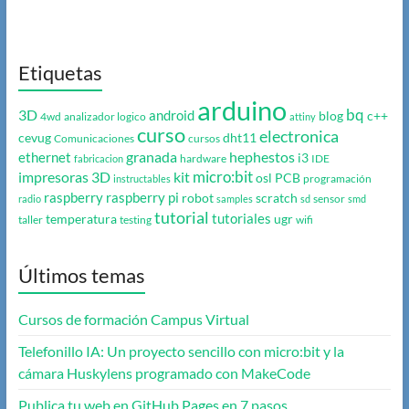
Etiquetas
arduino
bq
3D
android
blog
c++
4wd
analizador logico
attiny
curso
electronica
cevug
dht11
Comunicaciones
cursos
granada
hephestos
ethernet
i3
hardware
IDE
fabricacion
micro:bit
impresoras 3D
kit
osl
PCB
programación
instructables
raspberry
raspberry pi
robot
scratch
sensor
radio
samples
sd
smd
tutorial
tutoriales
temperatura
ugr
taller
testing
wifi
Últimos temas
Cursos de formación Campus Virtual
Telefonillo IA: Un proyecto sencillo con micro:bit y la
cámara Huskylens programado con MakeCode
Publica tu web en GitHub Pages en 7 pasos