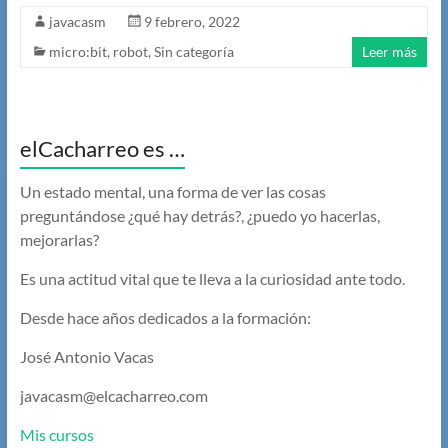
javacasm
9 febrero, 2022
micro:bit
,
robot
,
Sin categoría
Leer más
elCacharreo es …
Un estado mental, una forma de ver las cosas
preguntándose ¿qué hay detrás?, ¿puedo yo hacerlas,
mejorarlas?
Es una actitud vital que te lleva a la curiosidad ante todo.
Desde hace años dedicados a la formación:
José Antonio Vacas
javacasm@elcacharreo.com
Mis cursos