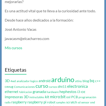
mejorarlas?
Es una actitud vital que te lleva a la curiosidad ante todo.
Desde hace años dedicados a la formación:
José Antonio Vacas
javacasm@elcacharreo.com
Mis cursos
Etiquetas
arduino
bq
3D
android
blog
c++
4wd
analizador logico
attiny
curso
electronica
cevug
dht11
Comunicaciones
cursos
granada
hephestos
ethernet
i3
hardware
IDE
fabricacion
micro:bit
impresoras 3D
kit
osl
PCB
programación
instructables
raspberry
raspberry pi
robot
scratch
sensor
radio
samples
sd
smd